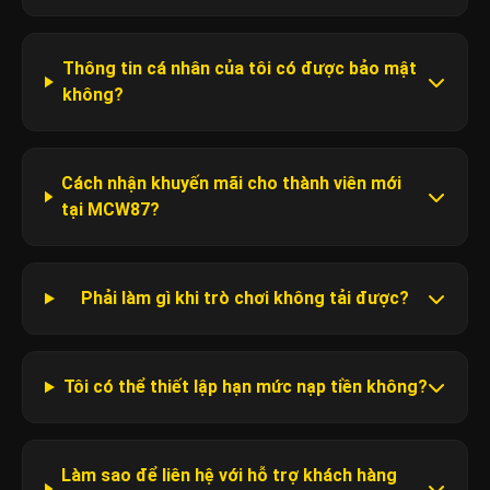
Thông tin cá nhân của tôi có được bảo mật
không?
Cách nhận khuyến mãi cho thành viên mới
tại MCW87?
Phải làm gì khi trò chơi không tải được?
Tôi có thể thiết lập hạn mức nạp tiền không?
Làm sao để liên hệ với hỗ trợ khách hàng