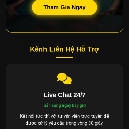
Tham Gia Ngay
Kênh Liên Hệ Hỗ Trợ
Live Chat 24/7
Sẵn sàng ngay bây giờ
Kết nối tức thì với tư vấn viên trực tuyến để
được xử lý yêu cầu trong vòng 30 giây.