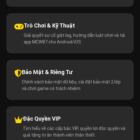
Trò Chơi & Kỹ Thuật
Giải quyết sự cố giật lag, hướng dẫn luật chơi và tải
app MCW87 cho Android/iOS.
Bảo Mật & Riêng Tư
Chính sách bảo mật dữ liệu, cài đặt bảo mật 2 lớp
và chơi game có trách nhiệm.
Đặc Quyền VIP
Tìm hiểu về các cấp bậc VIP, quyền lợi độc quyền và
quà tặng tri ân thành viên thân thiết.