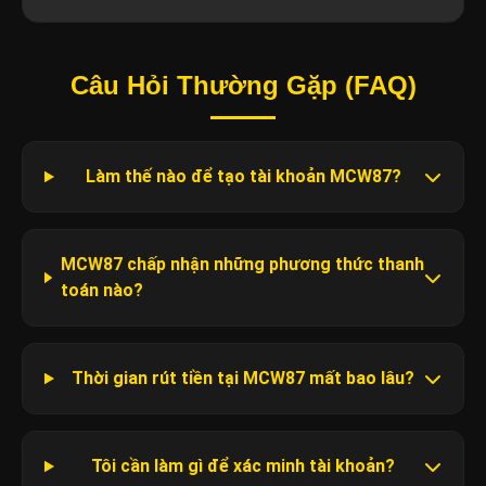
Câu Hỏi Thường Gặp (FAQ)
Làm thế nào để tạo tài khoản MCW87?
MCW87 chấp nhận những phương thức thanh
toán nào?
Thời gian rút tiền tại MCW87 mất bao lâu?
Tôi cần làm gì để xác minh tài khoản?