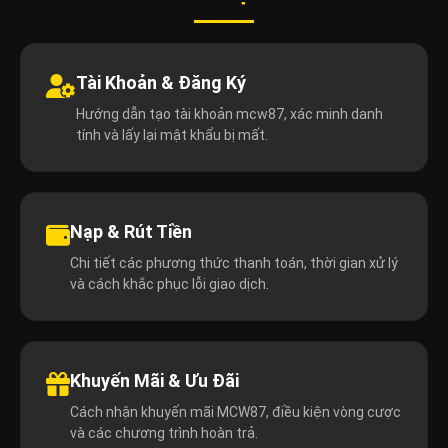
Tài Khoản & Đăng Ký
Hướng dẫn tạo tài khoản mcw87, xác minh danh
tính và lấy lại mật khẩu bị mất.
Nạp & Rút Tiền
Chi tiết các phương thức thanh toán, thời gian xử lý
và cách khắc phục lỗi giao dịch.
Khuyến Mãi & Ưu Đãi
Cách nhận khuyến mãi MCW87, điều kiện vòng cược
và các chương trình hoàn trả.