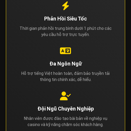
Phản Hồi Siêu Tốc
Thời gian phản hồi trung bình dưới 1 phút cho các
yêu cầu hỗ trợ trực tuyến.
Đa Ngôn Ngữ
Hỗ trợ tiếng Việt hoàn toàn, đảm bảo truyền tải
thông tin chính xác, dễ hiểu.
Đội Ngũ Chuyên Nghiệp
Nhân viên được đào tạo bài bản về nghiệp vụ
casino và kỹ năng chăm sóc khách hàng.