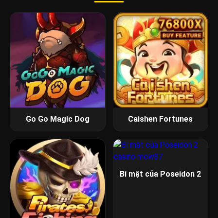
Go Go Magic Dog
Caishen Fortunes
Bí mật của Poseidon 2