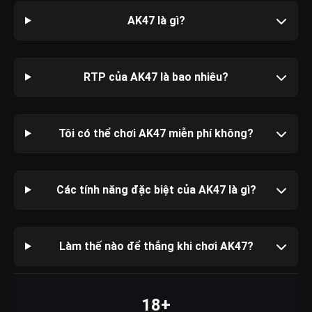
AK47 là gì?
RTP của AK47 là bao nhiêu?
Tôi có thể chơi AK47 miễn phí không?
Các tính năng đặc biệt của AK47 là gì?
Làm thế nào để thắng khi chơi AK47?
18+