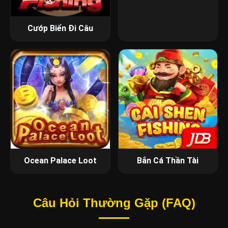
Cướp Biển Đi Câu
Ocean Palace Loot
Bắn Cá Thần Tài
Câu Hỏi Thường Gặp (FAQ)