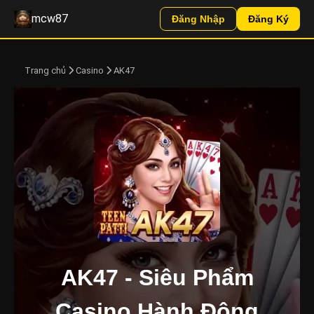
mcw87
Đăng Nhập
Đăng Ký
Trang chủ
Casino
AK47
AK47 - Siêu Phẩm
Casino Hành Động