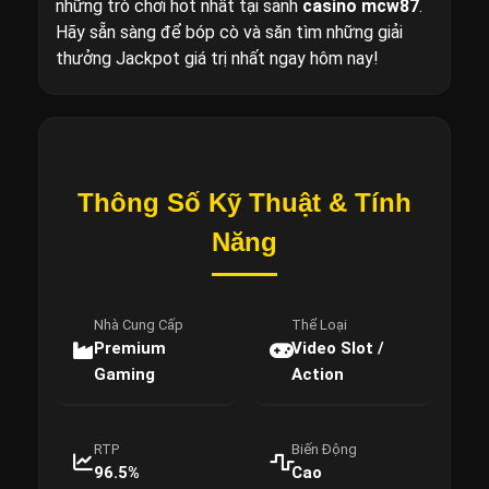
những trò chơi hot nhất tại sảnh
casino mcw87
.
Hãy sẵn sàng để bóp cò và săn tìm những giải
thưởng Jackpot giá trị nhất ngay hôm nay!
Thông Số Kỹ Thuật & Tính
Năng
Nhà Cung Cấp
Thể Loại
Premium
Video Slot /
Gaming
Action
RTP
Biến Động
96.5%
Cao