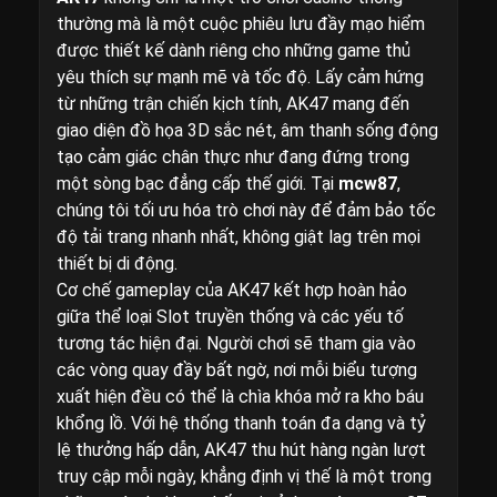
thường mà là một cuộc phiêu lưu đầy mạo hiểm
được thiết kế dành riêng cho những game thủ
yêu thích sự mạnh mẽ và tốc độ. Lấy cảm hứng
từ những trận chiến kịch tính, AK47 mang đến
giao diện đồ họa 3D sắc nét, âm thanh sống động
tạo cảm giác chân thực như đang đứng trong
một sòng bạc đẳng cấp thế giới. Tại
mcw87
,
chúng tôi tối ưu hóa trò chơi này để đảm bảo tốc
độ tải trang nhanh nhất, không giật lag trên mọi
thiết bị di động.
Cơ chế gameplay của AK47 kết hợp hoàn hảo
giữa thể loại Slot truyền thống và các yếu tố
tương tác hiện đại. Người chơi sẽ tham gia vào
các vòng quay đầy bất ngờ, nơi mỗi biểu tượng
xuất hiện đều có thể là chìa khóa mở ra kho báu
khổng lồ. Với hệ thống thanh toán đa dạng và tỷ
lệ thưởng hấp dẫn, AK47 thu hút hàng ngàn lượt
truy cập mỗi ngày, khẳng định vị thế là một trong