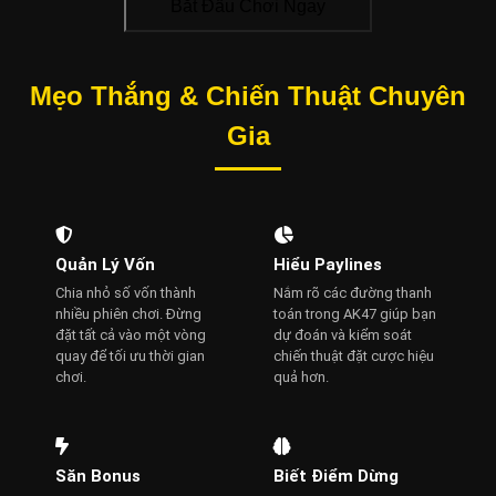
Bắt Đầu Chơi Ngay
Mẹo Thắng & Chiến Thuật Chuyên
Gia
Quản Lý Vốn
Hiểu Paylines
Chia nhỏ số vốn thành
Nắm rõ các đường thanh
nhiều phiên chơi. Đừng
toán trong AK47 giúp bạn
đặt tất cả vào một vòng
dự đoán và kiểm soát
quay để tối ưu thời gian
chiến thuật đặt cược hiệu
chơi.
quả hơn.
Săn Bonus
Biết Điểm Dừng