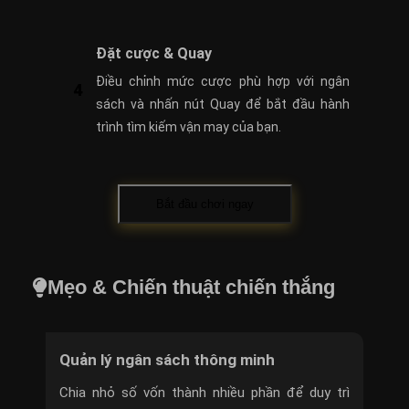
Đặt cược & Quay
Điều chỉnh mức cược phù hợp với ngân
4
sách và nhấn nút Quay để bắt đầu hành
trình tìm kiếm vận may của bạn.
Bắt đầu chơi ngay
Mẹo & Chiến thuật chiến thắng
Quản lý ngân sách thông minh
Chia nhỏ số vốn thành nhiều phần để duy trì