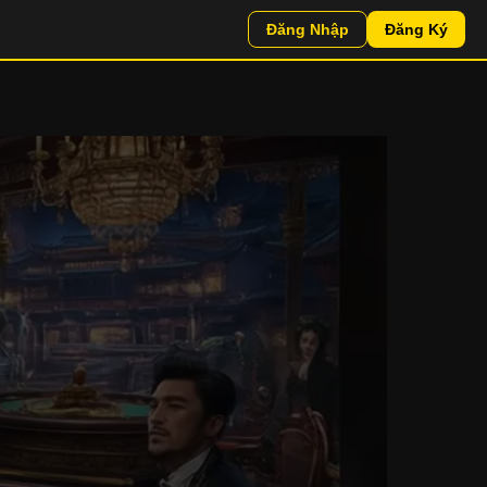
Đăng Nhập
Đăng Ký