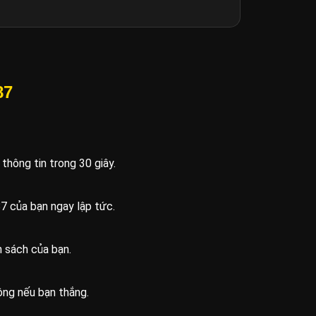
87
thông tin trong 30 giây.
7 của bạn ngay lập tức.
n sách của bạn.
ộng nếu bạn thắng.