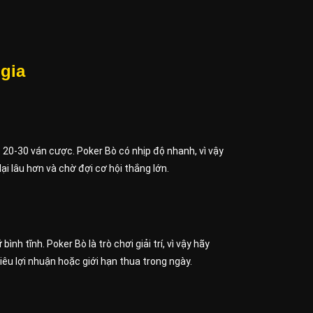
gia
 20-30 ván cược. Poker Bò có nhịp độ nhanh, vì vậy
lại lâu hơn và chờ đợi cơ hội thắng lớn.
ình tĩnh. Poker Bò là trò chơi giải trí, vì vậy hãy
iêu lợi nhuận hoặc giới hạn thua trong ngày.