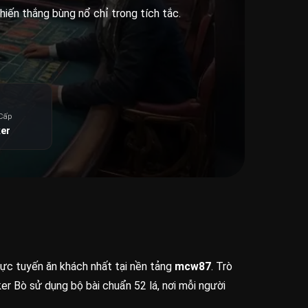
hiến thắng bùng nổ chỉ trong tích tắc.
Cấp
er
trực tuyến ăn khách nhất tại nền tảng
mcw87
. Trò
er Bò sử dụng bộ bài chuẩn 52 lá, nơi mỗi người