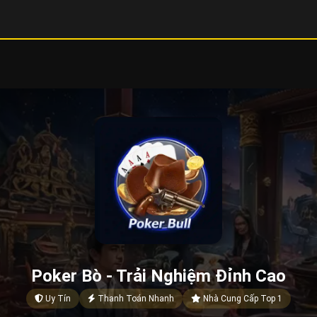
Poker Bò - Trải Nghiệm Đỉnh Cao
Uy Tín
Thanh Toán Nhanh
Nhà Cung Cấp Top 1