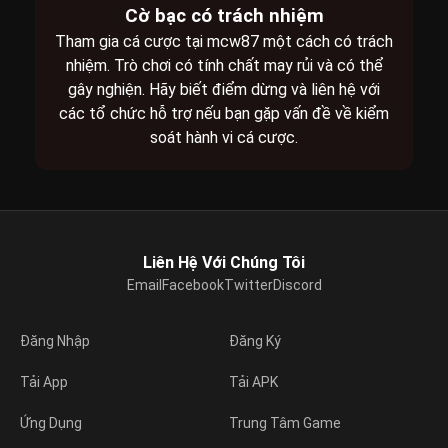
Cờ bạc có trách nhiệm
Tham gia cá cược tại mcw87 một cách có trách
nhiệm. Trò chơi có tính chất may rủi và có thể
gây nghiện. Hãy biết điểm dừng và liên hệ với
các tổ chức hỗ trợ nếu bạn gặp vấn đề về kiểm
soát hành vi cá cược.
Liên Hệ Với Chúng Tôi
Email
Facebook
Twitter
Discord
Đăng Nhập
Đăng Ký
Tải App
Tải APK
Ứng Dụng
Trung Tâm Game