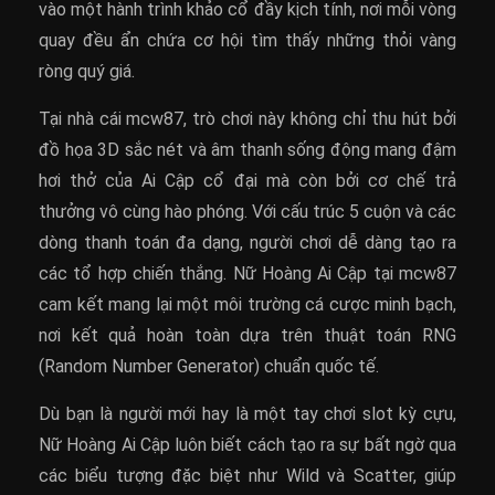
vào một hành trình khảo cổ đầy kịch tính, nơi mỗi vòng
quay đều ẩn chứa cơ hội tìm thấy những thỏi vàng
ròng quý giá.
Tại nhà cái mcw87, trò chơi này không chỉ thu hút bởi
đồ họa 3D sắc nét và âm thanh sống động mang đậm
hơi thở của Ai Cập cổ đại mà còn bởi cơ chế trả
thưởng vô cùng hào phóng. Với cấu trúc 5 cuộn và các
dòng thanh toán đa dạng, người chơi dễ dàng tạo ra
các tổ hợp chiến thắng. Nữ Hoàng Ai Cập tại mcw87
cam kết mang lại một môi trường cá cược minh bạch,
nơi kết quả hoàn toàn dựa trên thuật toán RNG
(Random Number Generator) chuẩn quốc tế.
Dù bạn là người mới hay là một tay chơi slot kỳ cựu,
Nữ Hoàng Ai Cập luôn biết cách tạo ra sự bất ngờ qua
các biểu tượng đặc biệt như Wild và Scatter, giúp