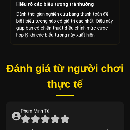
Hiểu rõ các biểu tượng trả thưởng
Dành thời gian nghiên cứu bảng thanh toán để
biết biểu tượng nào có giá trị cao nhất. Điều này
giúp bạn có chiến thuật điều chỉnh mức cược
hợp lý khi các biểu tượng này xuất hiện.
Đánh giá từ người chơi
thực tế
Phạm Minh Tú