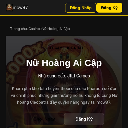
mcw87
Đăng Nhập
Đăng Ký
Trang chủ
Casino
Nữ Hoàng Ai Cập
SLOT GAME HOT NHẤT
Nữ Hoàng Ai Cập
Nhà cung cấp: JILI Games
Khám phá kho báu huyền thoại của các Pharaoh cổ đại
và chinh phục những giải thưởng nổ hũ khổng lồ cùng Nữ
hoàng Cleopatra đầy quyền năng ngay tại mcw87.
Chơi Ngay
Đăng Ký