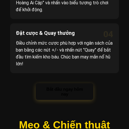
Hoàng Ai Cập" và nhấn vào biểu tượng trò chơi
để khởi động.
04
Đặt cược & Quay thưởng
Điều chỉnh mức cược phù hợp với ngân sách của
bạn bằng các nút +/- và nhấn nút "Quay" để bắt
đầu tìm kiếm kho báu. Chúc bạn may mắn nổ hũ
lớn!
Bắt đầu ngay hôm
nay
Mẹo & Chiến thuật