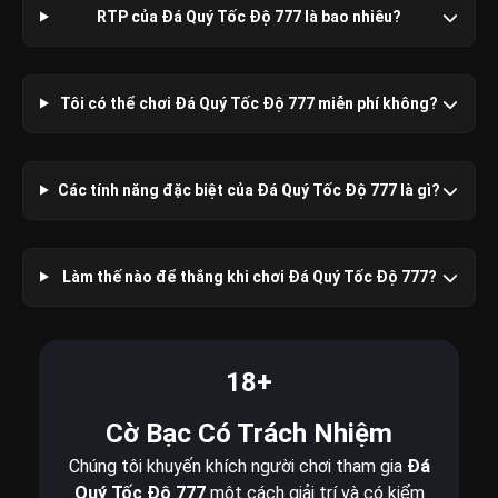
RTP của Đá Quý Tốc Độ 777 là bao nhiêu?
Tôi có thể chơi Đá Quý Tốc Độ 777 miễn phí không?
Các tính năng đặc biệt của Đá Quý Tốc Độ 777 là gì?
Làm thế nào để thắng khi chơi Đá Quý Tốc Độ 777?
18+
Cờ Bạc Có Trách Nhiệm
Chúng tôi khuyến khích người chơi tham gia
Đá
Quý Tốc Độ 777
một cách giải trí và có kiểm