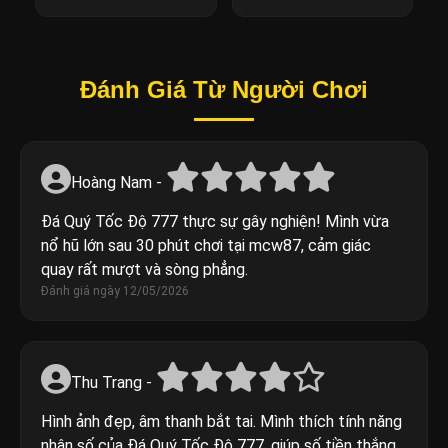
Đánh Giá Từ Người Chơi
Hoàng Nam -
Đá Quý Tốc Độ 777 thực sự gây nghiện! Mình vừa
nổ hũ lớn sau 30 phút chơi tại mcw87, cảm giác
quay rất mượt và sòng phẳng.
Đánh giá ngày 12/05/2026
Thu Trang -
Hình ảnh đẹp, âm thanh bắt tai. Mình thích tính năng
nhân số của Đá Quý Tốc Độ 777, giúp số tiền thắng