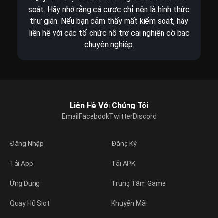
soát. Hãy nhớ rằng cá cược chỉ nên là hình thức
thư giãn. Nếu bạn cảm thấy mất kiểm soát, hãy
liên hệ với các tổ chức hỗ trợ cai nghiện cờ bạc
chuyên nghiệp.
Liên Hệ Với Chúng Tôi
Email
Facebook
Twitter
Discord
Đăng Nhập
Đăng Ký
Tải App
Tải APK
Ứng Dụng
Trung Tâm Game
Quay Hũ Slot
Khuyến Mãi