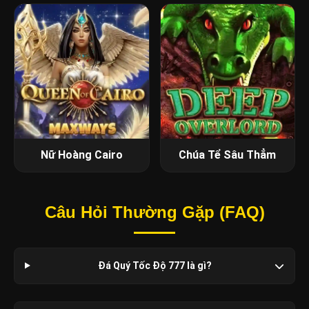
Nữ Hoàng Cairo
Chúa Tể Sâu Thẳm
Câu Hỏi Thường Gặp (FAQ)
Đá Quý Tốc Độ 777 là gì?