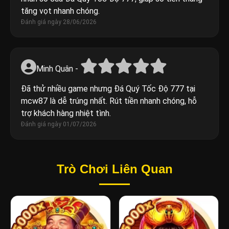
tăng vọt nhanh chóng.
Đánh giá ngày 28/06/2026
Minh Quân -
Đã thử nhiều game nhưng Đá Quý Tốc Độ 777 tại
mcw87 là dễ trúng nhất. Rút tiền nhanh chóng, hỗ
trợ khách hàng nhiệt tình.
Đánh giá ngày 01/07/2026
Trò Chơi Liên Quan