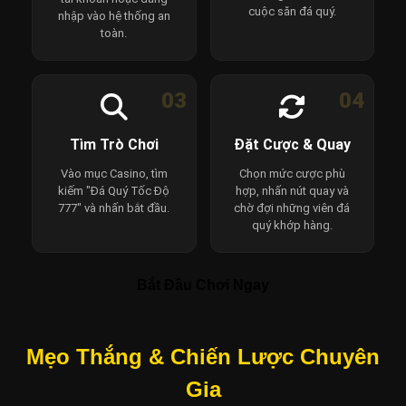
cuộc săn đá quý.
nhập vào hệ thống an
toàn.
03
04
Tìm Trò Chơi
Đặt Cược & Quay
Vào mục Casino, tìm
Chọn mức cược phù
kiếm "Đá Quý Tốc Độ
hợp, nhấn nút quay và
777" và nhấn bắt đầu.
chờ đợi những viên đá
quý khớp hàng.
Bắt Đầu Chơi Ngay
Mẹo Thắng & Chiến Lược Chuyên
Gia